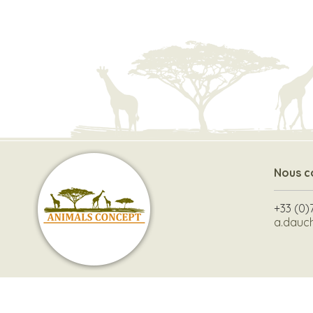
Nous c
+33 (0)
a.dauc