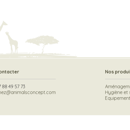
ontacter
Nos produi
7 88 49 57 73
Aménagemen
hez@animalsconcept.com
Hygiène et 
Equipement 