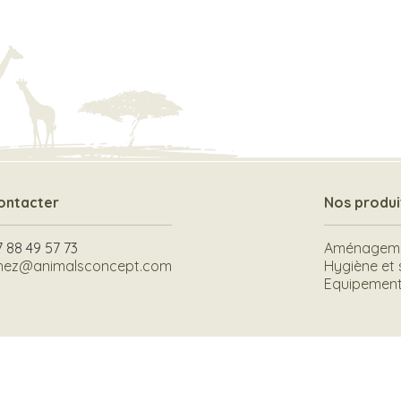
ontacter
Nos produi
7 88 49 57 73
Aménagemen
hez@animalsconcept.com
Hygiène et 
Equipement 