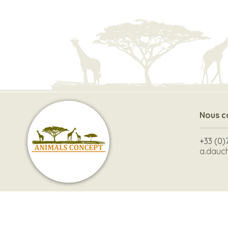
Nous c
+33 (0)
a.dauc