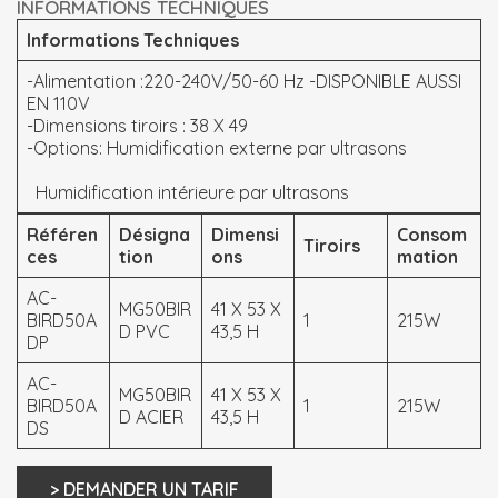
INFORMATIONS TECHNIQUES
Informations Techniques
-Alimentation :220-240V/50-60 Hz -DISPONIBLE AUSSI
EN 110V
-Dimensions tiroirs : 38 X 49
-Options: Humidification externe par ultrasons
Humidification intérieure par ultrasons
Référen
Désigna
Dimensi
Consom
Tiroirs
ces
tion
ons
mation
AC-
MG50BIR
41 X 53 X
BIRD50A
1
215W
D PVC
43,5 H
DP
AC-
MG50BIR
41 X 53 X
BIRD50A
1
215W
D ACIER
43,5 H
DS
> DEMANDER UN TARIF