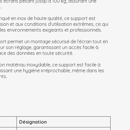
des écrans pesant jusqu’à 100 kg, assurant une
.
riqué en inox de haute qualité, ce support est
osion et aux conditions d’utilisation extrêmes, ce qui
r les environnements exigeants et professionnels.
ort permet un montage sécurisé de l’écran tout en
ur son réglage, garantissant un accès facile à
cace des données en toute sécurité.
son matériau inoxydable, ce support est facile à
ntissant une hygiène irréprochable, même dans les
nts.
Désignation