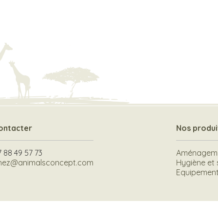
ontacter
Nos produi
7 88 49 57 73
Aménagemen
hez@animalsconcept.com
Hygiène et 
Equipement 