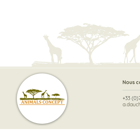
Nous c
+33 (0)
a.dauc