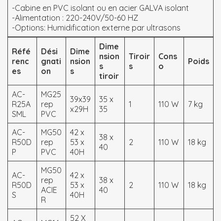
-Cabine en PVC isolant ou en acier GALVA isolant
-Alimentation : 220-240V/50-60 HZ
-Options: Humidification externe par ultrasons
Dime
Réfé
Dési
Dime
nsion
Tiroir
Cons
renc
gnati
nsion
Poids
s
s
o
es
on
s
tiroir
AC-
MG25
39x39
35 x
R25A
rep
1
110 W
7 kg
x29H
35
SML
PVC
AC-
MG50
42 x
38 x
R50D
rep
53 x
2
110 W
18 kg
40
P
PVC
40H
MG50
AC-
42 x
rep
38 x
R50D
53 x
2
110 W
18 kg
ACIE
40
S
40H
R
52 X