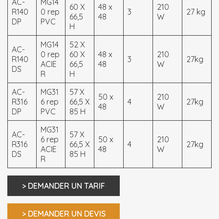
AC-
MG14
60 X
48 x
210
R140
0 rep
3
27 kg
66,5
48
W
DP
PVC
H
MG14
52 X
AC-
0 rep
60 X
48 x
210
R140
3
27kg
ACIE
66,5
48
W
DS
R
H
AC-
MG31
57 X
50 x
210
R316
6 rep
66,5 X
4
27kg
48
W
DP
PVC
85 H
MG31
AC-
57 X
6 rep
50 x
210
R316
66,5 X
4
27kg
ACIE
48
W
DS
85 H
R
> DEMANDER UN TARIF
> DEMANDER UN DEVIS