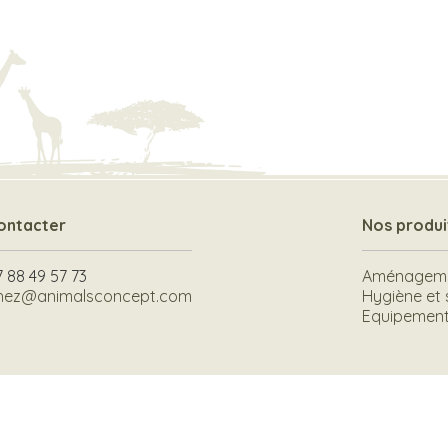
ontacter
Nos produi
7 88 49 57 73
Aménagemen
hez@animalsconcept.com
Hygiène et 
Equipement 