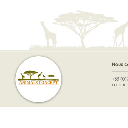
Nous c
+33 (0)
a.dauc