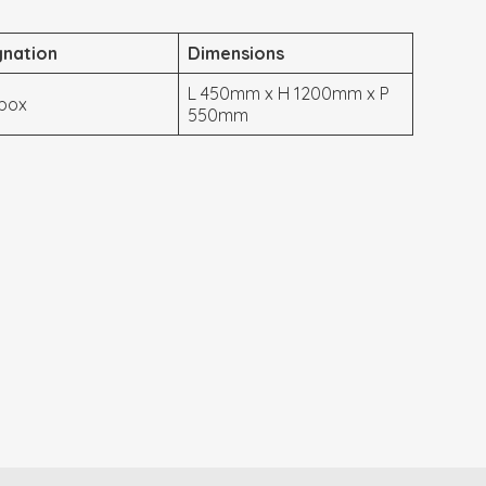
gnation
Dimensions
L 450mm x H 1200mm x P
box
550mm