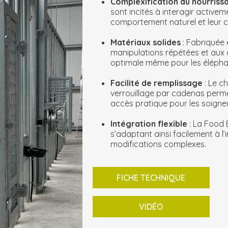
Complexification du nourris
sont incités à interagir activeme
comportement naturel et leur 
Matériaux solides
: Fabriquée 
manipulations répétées et aux c
optimale même pour les élépha
Facilité de remplissage
: Le c
verrouillage par cadenas permet
accès pratique pour les soigne
Intégration flexible
: La Food 
s’adaptant ainsi facilement à l’
modifications complexes.
FICHE TECHNIQUE
VIDÉO