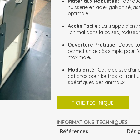
Matériaux Robustes
: Fabriqu
huisserie en acier galvanisé, a
optimale.
Accès Facile
: La trappe d’ent
l’animal dans la caisse, réduisant 
Ouverture Pratique
: L’ouvert
permet un accès simple pour l’
maximale.
Modularité
: Cette caisse d’an
catiches pour loutres, offrant 
spécifiques des animaux.
FICHE TECHNIQUE
INFORMATIONS TECHNIQUES
Références
Dési