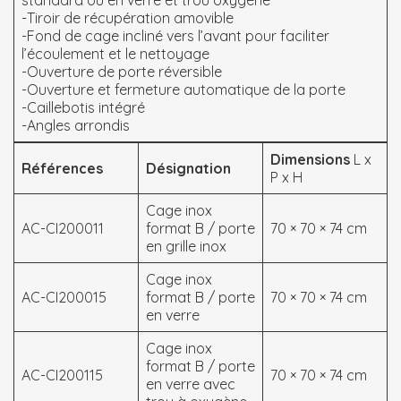
-Tiroir de récupération amovible
-Fond de cage incliné vers l’avant pour faciliter
l’écoulement et le nettoyage
-Ouverture de porte réversible
-Ouverture et fermeture automatique de la porte
-Caillebotis intégré
-Angles arrondis
Dimensions
L
x
Références
Désignation
P x H
Cage inox
AC-CI200011
format B / porte
70 × 70 × 74 cm
en grille inox
Cage inox
AC-CI200015
format B / porte
70 × 70 × 74 cm
en verre
Cage inox
format B / porte
AC-CI200115
70 × 70 × 74 cm
en verre avec